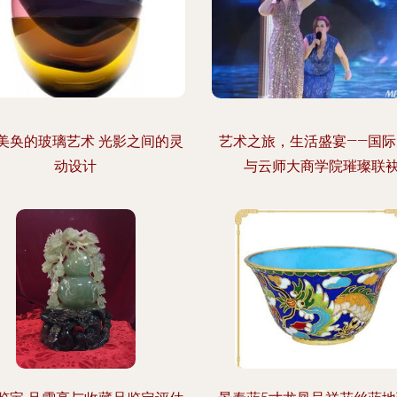
美奂的玻璃艺术 光影之间的灵
艺术之旅，生活盛宴——国际
动设计
与云师大商学院璀璨联