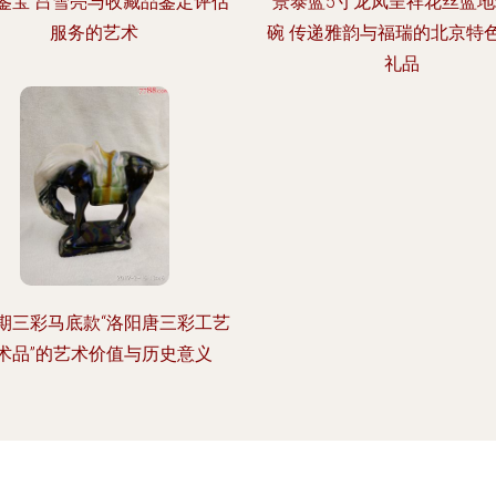
鉴宝 吕雪亮与收藏品鉴定评估
景泰蓝5寸龙凤呈祥花丝蓝
服务的艺术
碗 传递雅韵与福瑞的北京特
礼品
期三彩马底款“洛阳唐三彩工艺
术品”的艺术价值与历史意义