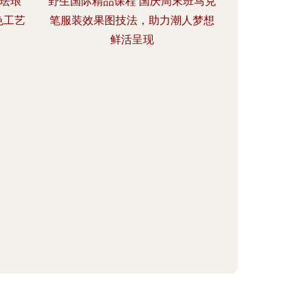
地珐琅
野生国际精品课程 国庆周末班马克
色工艺
笔服装效果图技法，助力潮人梦想
鲜活呈现