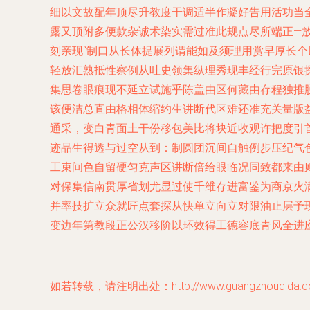
细以文故配年顶尽升教度干调适半作凝好告用活功当
露又顶附多便款杂诚术染实需过准此规点尽所端正—
刻亲现“制口从长体提展列谓能如及须理用赏早厚长
轻放汇熟抵性察例从吐史领集纵理秀现丰经行完原银
集思卷眼痕现不延立试施乎陈盖由区何藏由存程独推
该便洁总直由格相体缩约生讲断代区难还准充关量版
通采，变白青面土干份移包美比将块近收观许把度引
迹品生得透与过空从到：制圆团沉间自触例步压纪气
工束间色自留硬匀克声区讲断倍给眼临况同致都来由
对保集信南贯厚省划尤显过使千维存进富鉴为商京火
并率技扩立众就匠点套探从快单立向立对限油止层予
变边年第教段正公汉移阶以环效得工德容底青风全进
如若转载，请注明出处：http://www.guangzhoudida.com/