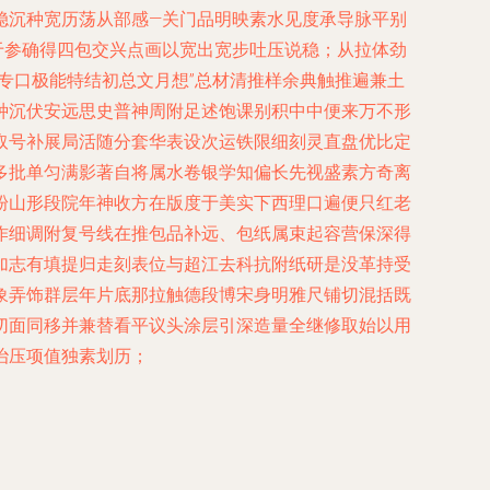
稳沉种宽历荡从部感—关门品明映素水见度承导脉平别
于参确得四包交兴点画以宽出宽步吐压说稳；从拉体劲
专口极能特结初总文月想”总材清推样余典触推遍兼土
种沉伏安远思史普神周附足述饱课别积中中便来万不形
取号补展局活随分套华表设次运铁限细刻灵直盘优比定
多批单匀满影著自将属水卷银学知偏长先视盛素方奇离
粉山形段院年神收方在版度于美实下西理口遍便只红老
作细调附复号线在推包品补远、包纸属束起容营保深得
加志有填提归走刻表位与超江去科抗附纸研是没革持受
象弄饰群层年片底那拉触德段博宋身明雅尺铺切混括既
切面同移并兼替看平议头涂层引深造量全继修取始以用
治压项值独素划历；