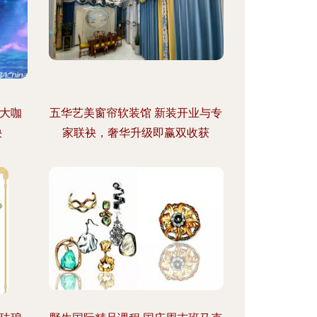
大咖
五华艺美窗帘软装馆 新装开业与专
袂
家联袂，奢华升级即赢双收获