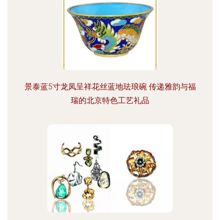
景泰蓝5寸龙凤呈祥花丝蓝地珐琅碗 传递雅韵与福
瑞的北京特色工艺礼品