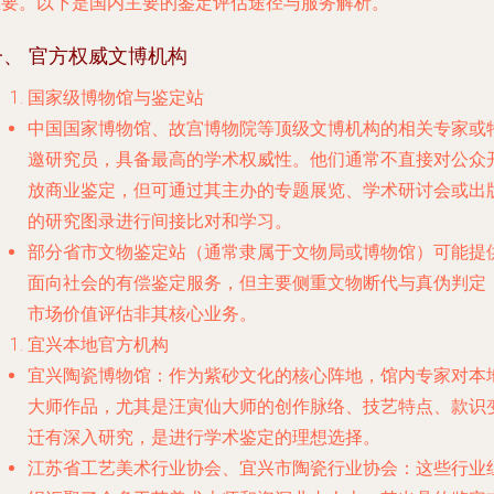
重要。以下是国内主要的鉴定评估途径与服务解析。
一、 官方权威文博机构
国家级博物馆与鉴定站
中国国家博物馆
、
故宫博物院
等顶级文博机构的相关专家或
邀研究员，具备最高的学术权威性。他们通常不直接对公众
放商业鉴定，但可通过其主办的专题展览、学术研讨会或出
的研究图录进行间接比对和学习。
部分省市
文物鉴定站
（通常隶属于文物局或博物馆）可能提
面向社会的有偿鉴定服务，但主要侧重文物断代与真伪判定
市场价值评估非其核心业务。
宜兴本地官方机构
宜兴陶瓷博物馆
：作为紫砂文化的核心阵地，馆内专家对本
大师作品，尤其是汪寅仙大师的创作脉络、技艺特点、款识
迁有深入研究，是进行学术鉴定的理想选择。
江苏省工艺美术行业协会
、
宜兴市陶瓷行业协会
：这些行业