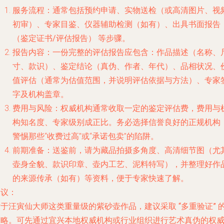
服务流程
：通常包括
预约申请、实物送检（或高清图片、视
初审）、专家目鉴、仪器辅助检测（如有）、出具书面报告
（鉴定证书/评估报告）
等步骤。
报告内容
：一份完整的评估报告应包含：作品描述（名称、
寸、款识）、鉴定结论（真伪、作者、年代）、品相状况、
值评估（通常为估值范围，并说明评估依据与方法）、专家
字及机构盖章。
费用与风险
：权威机构通常收取一定的鉴定评估费，费用与
构知名度、专家级别成正比。务必选择信誉良好的正规机构
警惕那些“收费过高”或“承诺包卖”的陷阱。
前期准备
：送鉴前，请为藏品拍摄
多角度、高清细节图
（尤
壶身全貌、款识印章、壶内工艺、泥料特写），并整理好作
的来源传承（如有）等资料，便于专家快速了解。
建议
：
对于汪寅仙大师这类重量级的紫砂壶作品，建议采取
“多重验证”
策略。可先通过宜兴本地权威机构或行业组织进行艺术真伪的权