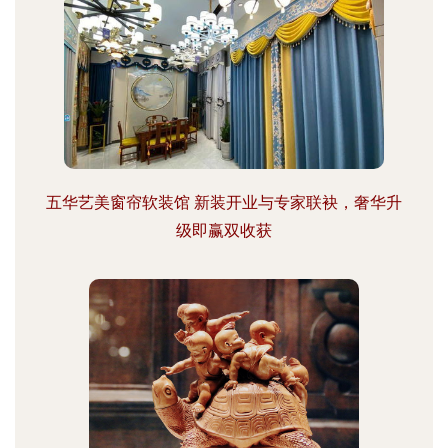
五华艺美窗帘软装馆 新装开业与专家联袂，奢华升
级即赢双收获