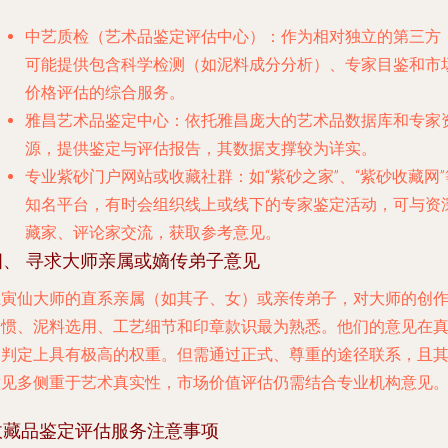
中艺质检
（艺术品鉴定评估中心）：作为相对独立的第三方
可能提供包含科学检测（如泥料成分分析）、专家目鉴和市
价格评估的综合服务。
雅昌艺术品鉴定中心
：依托雅昌庞大的艺术品数据库和专家
源，提供鉴定与评估报告，其数据支撑较为详实。
专业紫砂门户网站或收藏社群
：如“紫砂之家”、“紫砂收藏网”
知名平台，有时会组织线上或线下的专家鉴定活动，可与资
藏家、评论家交流，获取参考意见。
四、 寻求大师亲属或嫡传弟子意见
汪寅仙大师的
直系亲属
（如其子、女）或
亲传弟子
，对大师的创
习惯、泥料选用、工艺细节和印章款识最为熟悉。他们的意见在
伪判定上具有极高的权重。但需通过正式、尊重的途径联系，且
意见多侧重于艺术真实性，市场价值评估仍需结合专业机构意见
收藏品鉴定评估服务注意事项