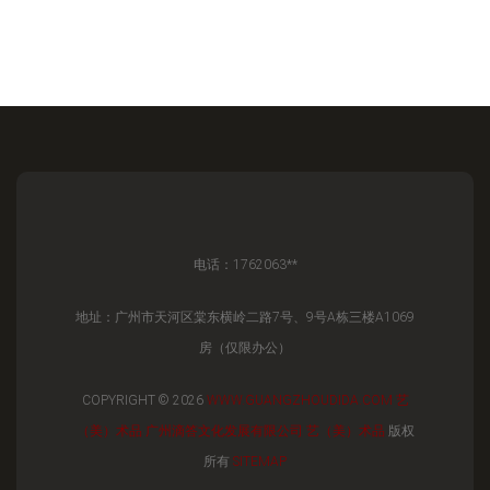
电话：1762063**
地址：广州市天河区棠东横岭二路7号、9号A栋三楼A1069
房（仅限办公）
COPYRIGHT © 2026
WWW.GUANGZHOUDIDA.COM
艺
（美）术品
广州滴答文化发展有限公司
艺（美）术品
版权
所有
SITEMAP